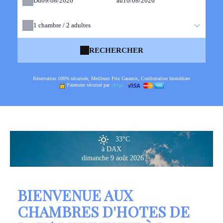
Du
au
1
chambre /
2
adultes
RECHERCHER
Réservation 100% sécurisée, Meilleurs Prix Garantis, Confirmation Immédiate
Paiement sécurisé par
33°C
à DAX
dimanche 9 août 2026
BIENVENUE AUX
CHAMBRES D'HOTES DE