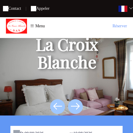
Contact
|
Appeler
Menu
Réserver
La Croix
Blanche